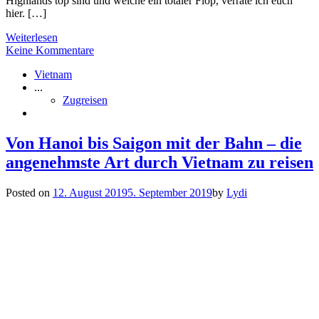
Highlands top sind und welche ein totaler Flop, verrate ich euch
hier. […]
Weiterlesen
Keine Kommentare
Vietnam
...
Zugreisen
Von Hanoi bis Saigon mit der Bahn – die
angenehmste Art durch Vietnam zu reisen
Posted on
12. August 2019
5. September 2019
by
Lydi