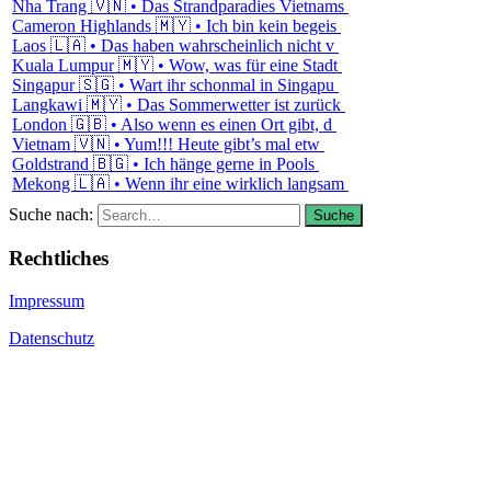
Nha Trang 🇻🇳 • Das Strandparadies Vietnams
Cameron Highlands 🇲🇾 • Ich bin kein begeis
Laos 🇱🇦 • Das haben wahrscheinlich nicht v
Kuala Lumpur 🇲🇾 • Wow, was für eine Stadt
Singapur 🇸🇬 • Wart ihr schonmal in Singapu
Langkawi 🇲🇾 • Das Sommerwetter ist zurück
London 🇬🇧 • Also wenn es einen Ort gibt, d
Vietnam 🇻🇳 • Yum!!! Heute gibt’s mal etw
Goldstrand 🇧🇬 • Ich hänge gerne in Pools
Mekong 🇱🇦 • Wenn ihr eine wirklich langsam
Suche nach:
Suche
Rechtliches
Impressum
Datenschutz