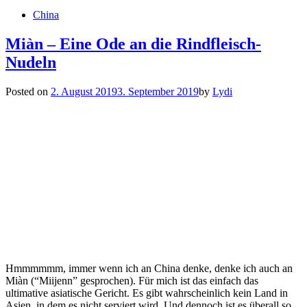
China
Miàn – Eine Ode an die Rindfleisch-
Nudeln
Posted on
2. August 2019
3. September 2019
by
Lydi
Hmmmmmm, immer wenn ich an China denke, denke ich auch an
Miàn (“Miijenn” gesprochen). Für mich ist das einfach das
ultimative asiatische Gericht. Es gibt wahrscheinlich kein Land in
Asien, in dem es nicht serviert wird. Und dennoch ist es überall so